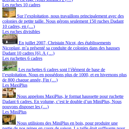
Les ruches 10 cadres
Sur l’exploitation, nous travaillons principalement avec des
colonies de petite taille. Nous gérons seulement 150 ruches Dadant
10 cadres, en (…)
Les ruches divisibles
En juillet 2007, Christain Nicot, des établissements
Nicoplast, m’a présenté sa conduite de colonies dans des hausses
Dadant 10 cadres [6]. A (…)
Les ruchettes 6 cadres
Les ruchettes 6 cadres sont l’élément de base de
l’exploitation. Nous en possédons plus de 1000, et en hivernons plus
de 800 chaque année, Fin (…)
Les MaxiPlus
Nous appelons MaxiPlus, le format haussette pour ruchette
Dadant 6 cadres. En volume, c’est le double d’un MiniPlus, Nous
pouvons disposer les (…)
Les MiniPlus
Nous utilisions des MiniPlus en bois, pour produire une
partie de nos reines en cours de saison. La taille était suffisante pour