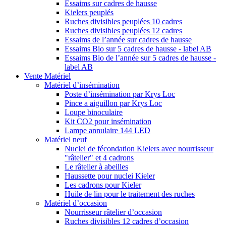
Essaims sur cadres de hausse
Kielers peuplés
Ruches divisibles peuplées 10 cadres
Ruches divisibles peuplées 12 cadres
Essaims de l’année sur cadres de hausse
Essaims Bio sur 5 cadres de hausse - label AB
Essaims Bio de l’année sur 5 cadres de hausse -
label AB
Vente Matériel
Matériel d’insémination
Poste d’insémination par Krys Loc
Pince a aiguillon par Krys Loc
Loupe binoculaire
Kit CO2 pour insémination
Lampe annulaire 144 LED
Matériel neuf
Nuclei de fécondation Kielers avec nourrisseur
"râtelier" et 4 cadrons
Le râtelier à abeilles
Haussette pour nuclei Kieler
Les cadrons pour Kieler
Huile de lin pour le traitement des ruches
Matériel d’occasion
Nourrisseur râtelier d’occasion
Ruches divisibles 12 cadres d’occasion