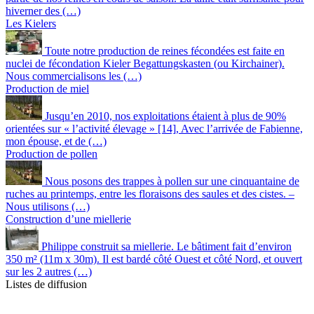
hiverner des (…)
Les Kielers
Toute notre production de reines fécondées est faite en
nuclei de fécondation Kieler Begattungskasten (ou Kirchainer).
Nous commercialisons les (…)
Production de miel
Jusqu’en 2010, nos exploitations étaient à plus de 90%
orientées sur « l’activité élevage » [14], Avec l’arrivée de Fabienne,
mon épouse, et de (…)
Production de pollen
Nous posons des trappes à pollen sur une cinquantaine de
ruches au printemps, entre les floraisons des saules et des cistes. –
Nous utilisons (…)
Construction d’une miellerie
Philippe construit sa miellerie. Le bâtiment fait d’environ
350 m² (11m x 30m). Il est bardé côté Ouest et côté Nord, et ouvert
sur les 2 autres (…)
Listes de diffusion