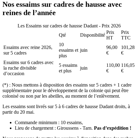
Nos essaims sur cadres de hausse avec
reines de l’année
Les Essaims sur cadres de hausse Dadant - Prix 2026
Prix
Prix
Qté
Disponibilité
HT
TTC
10
Essaims avec reine 2026,
96,00
101,28
essaims et
juin
sur 5 cadres
€
€
plus
Essaims sur 6 cadres avec
5 essaims
110,00
116,05
la ruche divisible
juin
et plus
€
€
d’occasion
(*) : Nous mettons à disposition des essaims sur 5 cadres + 1 cadre
supplémentaire pour le développement de la colonie qui peut être
colonisé ou non par les abeilles, au moment de l’enlèvement.
Les essaims sont livrés sur 5 à 6 cadres de hausse Dadant droits, à
partir du 20 mai.
Commande minimum : 10 essaims,
Lieu de chargement : Giroussens - Tarn.
Pas d’expédition !