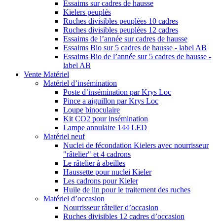
Essaims sur cadres de hausse
Kielers peuplés
Ruches divisibles peuplées 10 cadres
Ruches divisibles peuplées 12 cadres
Essaims de l’année sur cadres de hausse
Essaims Bio sur 5 cadres de hausse - label AB
Essaims Bio de l’année sur 5 cadres de hausse -
label AB
Vente Matériel
Matériel d’insémination
Poste d’insémination par Krys Loc
Pince a aiguillon par Krys Loc
Loupe binoculaire
Kit CO2 pour insémination
Lampe annulaire 144 LED
Matériel neuf
Nuclei de fécondation Kielers avec nourrisseur
"râtelier" et 4 cadrons
Le râtelier à abeilles
Haussette pour nuclei Kieler
Les cadrons pour Kieler
Huile de lin pour le traitement des ruches
Matériel d’occasion
Nourrisseur râtelier d’occasion
Ruches divisibles 12 cadres d’occasion