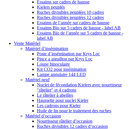
Essaims sur cadres de hausse
Kielers peuplés
Ruches divisibles peuplées 10 cadres
Ruches divisibles peuplées 12 cadres
Essaims de l’année sur cadres de hausse
Essaims Bio sur 5 cadres de hausse - label AB
Essaims Bio de l’année sur 5 cadres de hausse -
label AB
Vente Matériel
Matériel d’insémination
Poste d’insémination par Krys Loc
Pince a aiguillon par Krys Loc
Loupe binoculaire
Kit CO2 pour insémination
Lampe annulaire 144 LED
Matériel neuf
Nuclei de fécondation Kielers avec nourrisseur
"râtelier" et 4 cadrons
Le râtelier à abeilles
Haussette pour nuclei Kieler
Les cadrons pour Kieler
Huile de lin pour le traitement des ruches
Matériel d’occasion
Nourrisseur râtelier d’occasion
Ruches divisibles 12 cadres d’occasion