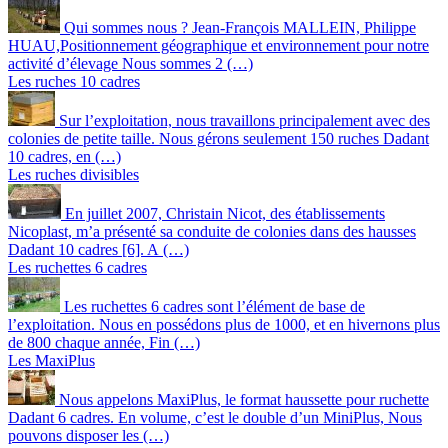
Qui sommes nous ? Jean-François MALLEIN, Philippe
HUAU,Positionnement géographique et environnement pour notre
activité d’élevage Nous sommes 2 (…)
Les ruches 10 cadres
Sur l’exploitation, nous travaillons principalement avec des
colonies de petite taille. Nous gérons seulement 150 ruches Dadant
10 cadres, en (…)
Les ruches divisibles
En juillet 2007, Christain Nicot, des établissements
Nicoplast, m’a présenté sa conduite de colonies dans des hausses
Dadant 10 cadres [6]. A (…)
Les ruchettes 6 cadres
Les ruchettes 6 cadres sont l’élément de base de
l’exploitation. Nous en possédons plus de 1000, et en hivernons plus
de 800 chaque année, Fin (…)
Les MaxiPlus
Nous appelons MaxiPlus, le format haussette pour ruchette
Dadant 6 cadres. En volume, c’est le double d’un MiniPlus, Nous
pouvons disposer les (…)