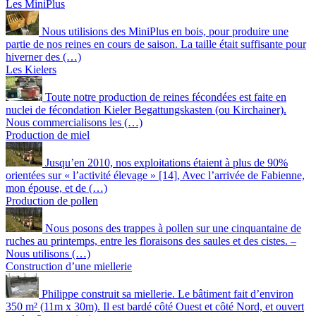
Les MiniPlus
Nous utilisions des MiniPlus en bois, pour produire une
partie de nos reines en cours de saison. La taille était suffisante pour
hiverner des (…)
Les Kielers
Toute notre production de reines fécondées est faite en
nuclei de fécondation Kieler Begattungskasten (ou Kirchainer).
Nous commercialisons les (…)
Production de miel
Jusqu’en 2010, nos exploitations étaient à plus de 90%
orientées sur « l’activité élevage » [14], Avec l’arrivée de Fabienne,
mon épouse, et de (…)
Production de pollen
Nous posons des trappes à pollen sur une cinquantaine de
ruches au printemps, entre les floraisons des saules et des cistes. –
Nous utilisons (…)
Construction d’une miellerie
Philippe construit sa miellerie. Le bâtiment fait d’environ
350 m² (11m x 30m). Il est bardé côté Ouest et côté Nord, et ouvert