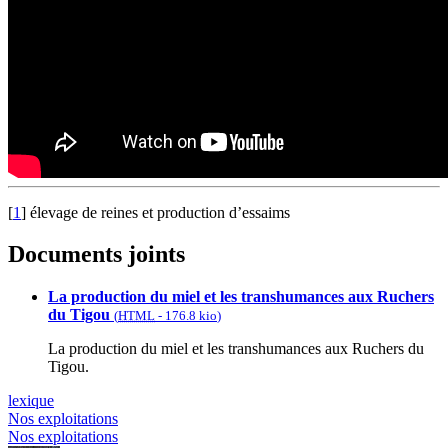
[
1
]
élevage de reines et production d’essaims
Documents joints
La production du miel et les transhumances aux Ruchers
du Tigou
(
HTML
-
176.8 kio
)
La production du miel et les transhumances aux Ruchers du
Tigou.
lexique
Nos exploitations
Nos exploitations