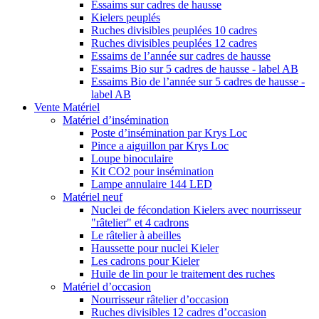
Essaims sur cadres de hausse
Kielers peuplés
Ruches divisibles peuplées 10 cadres
Ruches divisibles peuplées 12 cadres
Essaims de l’année sur cadres de hausse
Essaims Bio sur 5 cadres de hausse - label AB
Essaims Bio de l’année sur 5 cadres de hausse -
label AB
Vente Matériel
Matériel d’insémination
Poste d’insémination par Krys Loc
Pince a aiguillon par Krys Loc
Loupe binoculaire
Kit CO2 pour insémination
Lampe annulaire 144 LED
Matériel neuf
Nuclei de fécondation Kielers avec nourrisseur
"râtelier" et 4 cadrons
Le râtelier à abeilles
Haussette pour nuclei Kieler
Les cadrons pour Kieler
Huile de lin pour le traitement des ruches
Matériel d’occasion
Nourrisseur râtelier d’occasion
Ruches divisibles 12 cadres d’occasion