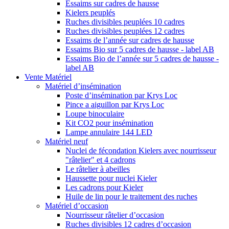
Essaims sur cadres de hausse
Kielers peuplés
Ruches divisibles peuplées 10 cadres
Ruches divisibles peuplées 12 cadres
Essaims de l’année sur cadres de hausse
Essaims Bio sur 5 cadres de hausse - label AB
Essaims Bio de l’année sur 5 cadres de hausse -
label AB
Vente Matériel
Matériel d’insémination
Poste d’insémination par Krys Loc
Pince a aiguillon par Krys Loc
Loupe binoculaire
Kit CO2 pour insémination
Lampe annulaire 144 LED
Matériel neuf
Nuclei de fécondation Kielers avec nourrisseur
"râtelier" et 4 cadrons
Le râtelier à abeilles
Haussette pour nuclei Kieler
Les cadrons pour Kieler
Huile de lin pour le traitement des ruches
Matériel d’occasion
Nourrisseur râtelier d’occasion
Ruches divisibles 12 cadres d’occasion