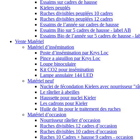
Essaims sur cadres de hausse
Kielers peuplés
Ruches divisibles peuplées 10 cadres
Ruches divisibles peuplées 12 cadres
Essaims de l’année sur cadres de hausse
Essaims Bio sur 5 cadres de hausse - label AB
Essaims Bio de l’année sur 5 cadres de hausse - l
Vente Matériel
Matériel d’insémination
Poste d’insémination par Krys Loc
Pince a aiguillon par Krys Loc
Loupe binoculaire
Kit CO2 pour insémination
Lampe annulaire 144 LED
Matériel neuf
Nuclei de fécondation Kielers avec nourrisseur "rât
Le râtelier à abeilles
Haussette pour nuclei Kieler
Les cadrons pour Kieler
Huile de lin pour le traitement des ruches
Matériel d’occasion
Nourrisseur râtelier d’occasion
Ruches divisibles 12 cadres d’occasion
Ruches divisibles 10 cadres d’occasion
Ruches 10 Cadres + hausse 9 cadres - occasion