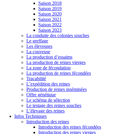
Saison 2018
Saison 2019
Saison 2020
Saison 2021
Saison 2022
Saison 2023
La conduite des colonies souches
Le greffage
Les éleveuses
La couveuse
La production d’essaims
La production de reines vierges
La zone de fécondation
La production de reines fécondées
Traçabilité
L’expédition des reines
Production de reines inséminées
Offre génétique
Le schéma de sélection
Le testage des reines souches
L’élevage des reines
Infos Techniques
Introduction des reines
Introduction des reines fécondées
Introduction des reines vierges