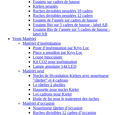
Essaims sur cadres de hausse
Kielers peuplés
Ruches divisibles peuplées 10 cadres
Ruches divisibles peuplées 12 cadres
Essaims de l’année sur cadres de hausse
Essaims Bio sur 5 cadres de hausse - label AB
Essaims Bio de l’année sur 5 cadres de hausse -
label AB
Vente Matériel
Matériel d’insémination
Poste d’insémination par Krys Loc
Pince a aiguillon par Krys Loc
Loupe binoculaire
Kit CO2 pour insémination
Lampe annulaire 144 LED
Matériel neuf
Nuclei de fécondation Kielers avec nourrisseur
"râtelier" et 4 cadrons
Le râtelier à abeilles
Haussette pour nuclei Kieler
Les cadrons pour Kieler
Huile de lin pour le traitement des ruches
Matériel d’occasion
Nourrisseur râtelier d’occasion
Ruches divisibles 12 cadres d’occasion