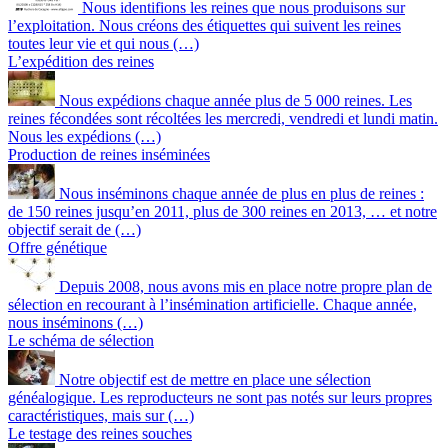
Nous identifions les reines que nous produisons sur
l’exploitation. Nous créons des étiquettes qui suivent les reines
toutes leur vie et qui nous (…)
L’expédition des reines
Nous expédions chaque année plus de 5 000 reines. Les
reines fécondées sont récoltées les mercredi, vendredi et lundi matin.
Nous les expédions (…)
Production de reines inséminées
Nous inséminons chaque année de plus en plus de reines :
de 150 reines jusqu’en 2011, plus de 300 reines en 2013, … et notre
objectif serait de (…)
Offre génétique
Depuis 2008, nous avons mis en place notre propre plan de
sélection en recourant à l’insémination artificielle. Chaque année,
nous inséminons (…)
Le schéma de sélection
Notre objectif est de mettre en place une sélection
généalogique. Les reproducteurs ne sont pas notés sur leurs propres
caractéristiques, mais sur (…)
Le testage des reines souches