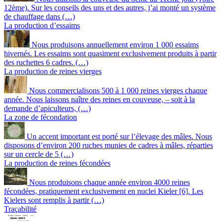
12ème). Sur les conseils des uns et des autres, j’ai monté un système
de chauffage dans (…)
La production d’essaims
Nous produisons annuellement environ 1 000 essaims
hivernés. Les essaims sont quasiment exclusivement produits à partir
des ruchettes 6 cadres. (…)
La production de reines vierges
Nous commercialisons 500 à 1 000 reines vierges chaque
année. Nous laissons naître des reines en couveuse, – soit à la
demande d’apiculteurs, (…)
La zone de fécondation
Un accent important est porté sur l’élevage des mâles. Nous
disposons d’environ 200 ruches munies de cadres à mâles, réparties
sur un cercle de 5 (…)
La production de reines fécondées
Nous produisons chaque année environ 4000 reines
fécondées, pratiquement exclusivement en nuclei Kieler [6]. Les
Kielers sont remplis à partir (…)
Traçabilité