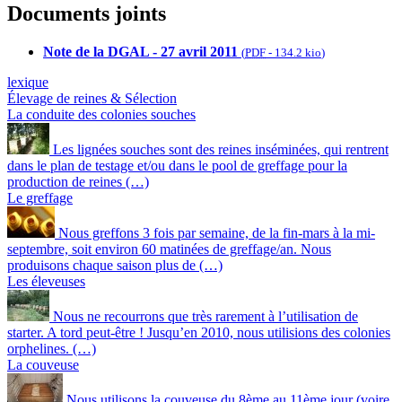
Documents joints
Note de la DGAL - 27 avril 2011
(
PDF
-
134.2 kio
)
lexique
Élevage de reines & Sélection
La conduite des colonies souches
Les lignées souches sont des reines inséminées, qui rentrent
dans le plan de testage et/ou dans le pool de greffage pour la
production de reines (…)
Le greffage
Nous greffons 3 fois par semaine, de la fin-mars à la mi-
septembre, soit environ 60 matinées de greffage/an. Nous
produisons chaque saison plus de (…)
Les éleveuses
Nous ne recourrons que très rarement à l’utilisation de
starter. A tord peut-être ! Jusqu’en 2010, nous utilisions des colonies
orphelines. (…)
La couveuse
Nous utilisons la couveuse du 8ème au 11ème jour (voire