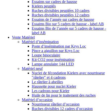
Essaims sur cadres de hausse
Kielers peuplés
Ruches divisibles peuplées 10 cadres
Ruches divisibles peuplées 12 cadres
Essaims de l’année sur cadres de hausse
Essaims Bio sur 5 cadres de hausse - label AB
Essaims Bio de l’année sur 5 cadres de hausse -
label AB
Vente Matériel
Matériel d’insémination
Poste d’insémination par Krys Loc
Pince a aiguillon par Krys Loc
Loupe binoculaire
Kit CO2 pour insémination
Lampe annulaire 144 LED
Matériel neuf
Nuclei de fécondation Kielers avec nourrisseur
"râtelier" et 4 cadrons
Le râtelier à abeilles
Haussette pour nuclei Kieler
Les cadrons pour Kieler
Huile de lin pour le traitement des ruches
Matériel d’occasion
Nourrisseur râtelier d’occasion
Ruches divisibles 12 cadres d’occasion