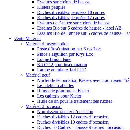
Essaims sur cadres de hausse
Kielers peuplés
Ruches divisibles peuplées 10 cadres
Ruches divisibles peuplées 12 cadres
Essaims de l’année sur cadres de hausse
Essaims Bio sur 5 cadres de hausse - label AB
Essaims Bio de l’année sur 5 cadres de hausse - l
Vente Matériel
Matériel d’insémination
Poste d’insémination par Krys Loc
Pince a aiguillon par Krys Loc
Loupe binoculaire
Kit CO2 pour insémination
Lampe annulaire 144 LED
Matériel neuf
Nuclei de fécondation Kielers avec nourrisseur "rât
Le râtelier à abeilles
Haussette pour nuclei Kieler
Les cadrons pour Kieler
Huile de lin pour le traitement des ruches
Matériel d’occasion
Nourrisseur râtelier d’occasion
Ruches divisibles 12 cadres d’occasion
Ruches divisibles 10 cadres d’occasion
Ruches 10 Cadres + hausse 9 cadres - occasion