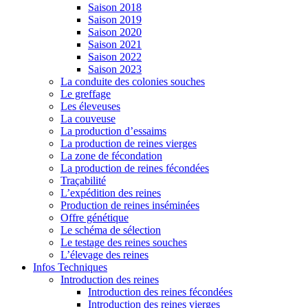
Saison 2018
Saison 2019
Saison 2020
Saison 2021
Saison 2022
Saison 2023
La conduite des colonies souches
Le greffage
Les éleveuses
La couveuse
La production d’essaims
La production de reines vierges
La zone de fécondation
La production de reines fécondées
Traçabilité
L’expédition des reines
Production de reines inséminées
Offre génétique
Le schéma de sélection
Le testage des reines souches
L’élevage des reines
Infos Techniques
Introduction des reines
Introduction des reines fécondées
Introduction des reines vierges