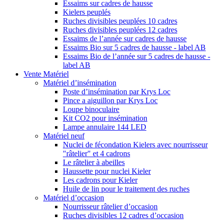
Essaims sur cadres de hausse
Kielers peuplés
Ruches divisibles peuplées 10 cadres
Ruches divisibles peuplées 12 cadres
Essaims de l’année sur cadres de hausse
Essaims Bio sur 5 cadres de hausse - label AB
Essaims Bio de l’année sur 5 cadres de hausse -
label AB
Vente Matériel
Matériel d’insémination
Poste d’insémination par Krys Loc
Pince a aiguillon par Krys Loc
Loupe binoculaire
Kit CO2 pour insémination
Lampe annulaire 144 LED
Matériel neuf
Nuclei de fécondation Kielers avec nourrisseur
"râtelier" et 4 cadrons
Le râtelier à abeilles
Haussette pour nuclei Kieler
Les cadrons pour Kieler
Huile de lin pour le traitement des ruches
Matériel d’occasion
Nourrisseur râtelier d’occasion
Ruches divisibles 12 cadres d’occasion