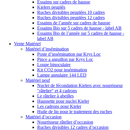
Essaims sur cadres de hausse
Kielers peuplés
Ruches divisibles peuplées 10 cadres
Ruches divisibles peuplées 12 cadres
Essaims de l’année sur cadres de hausse
Essaims Bio sur 5 cadres de hausse - label AB
Essaims Bio de l’année sur 5 cadres de hausse -
label AB
Vente Matériel
Matériel d’insémination
Poste d’insémination par Krys Loc
Pince a aiguillon par Krys Loc
Loupe binoculaire
Kit CO2 pour insémination
Lampe annulaire 144 LED
Matériel neuf
Nuclei de fécondation Kielers avec nourrisseur
"râtelier" et 4 cadrons
Le râtelier à abeilles
Haussette pour nuclei Kieler
Les cadrons pour Kieler
Huile de lin pour le traitement des ruches
Matériel d’occasion
Nourrisseur râtelier d’occasion
Ruches divisibles 12 cadres d’occasion