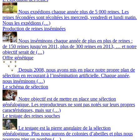
Nous expédions chaque année plus de 5 000 reines. Les
reines fécondées sont récoltées les mercredi, vendredi et lundi matin.
Nous les expédions (…)
Production de reines inséminées
Nous inséminons chaque année de plus en plus de reines :
de 150 reines jusqu’en 2011, plus de 300 reines en 2013, … et notre
objectif serait de (…)
Offre génétique
Depuis 2008, nous avons mis en place notre propre plan de
sélection en recourant à l’insémination artificielle. Chaque année,
nous inséminons (…)
Le schéma de sélection
Notre objectif est de mettre en place une sélection
généalogique. Les reproducteurs ne sont pas notés sur leurs propres
caractéristiques, mais sur (…)
Le testage des reines souches
Le testage est la pierre angulaire de la sélection
généalogique. Plus nous aurons de colonies d’abeilles et plus nous
pourrons trier un nombre (…)