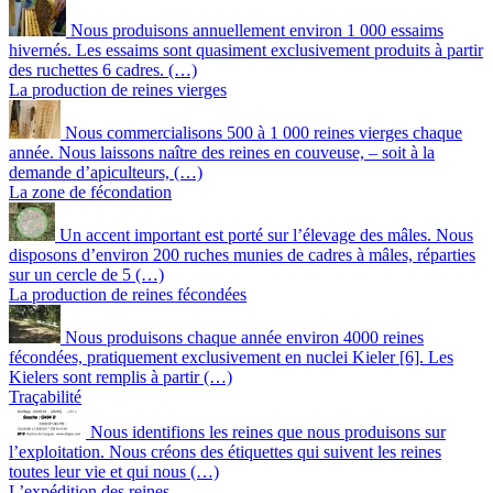
Nous produisons annuellement environ 1 000 essaims
hivernés. Les essaims sont quasiment exclusivement produits à partir
des ruchettes 6 cadres. (…)
La production de reines vierges
Nous commercialisons 500 à 1 000 reines vierges chaque
année. Nous laissons naître des reines en couveuse, – soit à la
demande d’apiculteurs, (…)
La zone de fécondation
Un accent important est porté sur l’élevage des mâles. Nous
disposons d’environ 200 ruches munies de cadres à mâles, réparties
sur un cercle de 5 (…)
La production de reines fécondées
Nous produisons chaque année environ 4000 reines
fécondées, pratiquement exclusivement en nuclei Kieler [6]. Les
Kielers sont remplis à partir (…)
Traçabilité
Nous identifions les reines que nous produisons sur
l’exploitation. Nous créons des étiquettes qui suivent les reines
toutes leur vie et qui nous (…)
L’expédition des reines