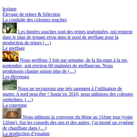
lexique
Élevage de reines & Sélection
La conduite des colonies souches
Les lignées souches sont des reines inséminées, qui rentrent
dans le plan de testage et/ou dans le pool de greffage pour la
production de reines (…)
Le greffage
Nous greffons 3 fois par semaine, de la fin-mars à la mi-
septembre, soit environ 60 matinées de greffage/an. Nous
produisons chaque saison plus de (…)
Les éleveuses
Nous ne recourrons que très rarement à l’utilisation de
starter. A tord peut-être ! Jusqu’en 2010, nous utilisions des colonies
orphelines. (…)
La couveuse
Nous utilisons la couveuse du 8ème au 11ème jour (voire
12ème). Sur les conseils des uns et des autres, j’ai monté un système
de chauffage dans (…)
La production d’essaims