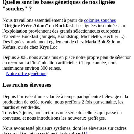
Quelles sont les bases génétiques de nos lignées
"souches" ?
Nous travaillons essentiellement à partir de
colonies souches
“
Origine Frère Adam
” ou
Buckfast
. Les lignées inséminées sur
l’exploitation proviennent des grands sélectionneurs européens
d’abeilles Buckfast (Jungels, Brandstrüp, Micheletto, Hechler ...).
Des lignées proviennent également de chez Maria Bolt & John
Kefuss, ou de chez Krys Loc.
Depuis 2008, nous avons mis en place notre propre plan de sélection
en recourant à l’insémination artificielle. Chaque année, nous
inséminons environ 300 reines.
–
Notre offre génétique
Les ruches éleveuses
Depuis l’arrivée d’une salariée à temps partagé entre l’élevage et la
production de gelée royale, nous greffons 2 fois par semaine, les
mardis et vendredis.
Tous les 7 jours, nous retirons une série de cellules qui passe en
couveuse, et nous introduisons les nouveaux greffages.
Nous avons testé plusieurs systèmes, dont les éleveuses sur cadres
de corps Dadant en système Cloake-Board
[
1
]