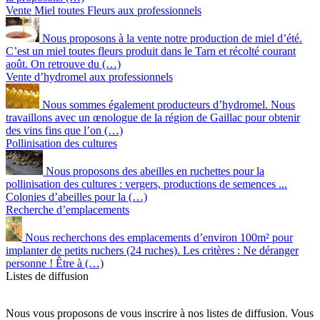
Vente Miel toutes Fleurs aux professionnels
Nous proposons à la vente notre production de miel d’été.
C’est un miel toutes fleurs produit dans le Tarn et récolté courant
août. On retrouve du (…)
Vente d’hydromel aux professionnels
Nous sommes également producteurs d’hydromel. Nous
travaillons avec un œnologue de la région de Gaillac pour obtenir
des vins fins que l’on (…)
Pollinisation des cultures
Nous proposons des abeilles en ruchettes pour la
pollinisation des cultures : vergers, productions de semences ...
Colonies d’abeilles pour la (…)
Recherche d’emplacements
Nous recherchons des emplacements d’environ 100m² pour
implanter de petits ruchers (24 ruches). Les critères : Ne déranger
personne ! Être à (…)
Listes de diffusion
Nous vous proposons de vous inscrire à nos listes de diffusion. Vous