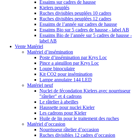
Essaims sur cadres de hausse
Kielers peuplés
Ruches divisibles peuplées 10 cadres
Ruches divisibles peuplées 12 cadres
Essaims de l’année sur cadres de hausse
Essaims Bio sur 5 cadres de hausse - label AB
Essaims Bio de l’année sur 5 cadres de hausse -
label AB
Vente Matériel
Matériel d’insémination
Poste d’insémination par Krys Loc
Pince a aiguillon par Krys Loc
Loupe binoculaire
Kit CO2 pour insémination
Lampe annulaire 144 LED
Matériel neuf
Nuclei de fécondation Kielers avec nourrisseur
"râtelier" et 4 cadrons
Le râtelier à abeilles
Haussette pour nuclei Kieler
Les cadrons pour Kieler
Huile de lin pour le traitement des ruches
Matériel d’occasion
Nourrisseur râtelier d’occasion
Ruches divisibles 12 cadres d’occasion