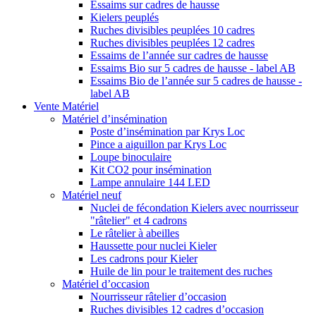
Essaims sur cadres de hausse
Kielers peuplés
Ruches divisibles peuplées 10 cadres
Ruches divisibles peuplées 12 cadres
Essaims de l’année sur cadres de hausse
Essaims Bio sur 5 cadres de hausse - label AB
Essaims Bio de l’année sur 5 cadres de hausse -
label AB
Vente Matériel
Matériel d’insémination
Poste d’insémination par Krys Loc
Pince a aiguillon par Krys Loc
Loupe binoculaire
Kit CO2 pour insémination
Lampe annulaire 144 LED
Matériel neuf
Nuclei de fécondation Kielers avec nourrisseur
"râtelier" et 4 cadrons
Le râtelier à abeilles
Haussette pour nuclei Kieler
Les cadrons pour Kieler
Huile de lin pour le traitement des ruches
Matériel d’occasion
Nourrisseur râtelier d’occasion
Ruches divisibles 12 cadres d’occasion