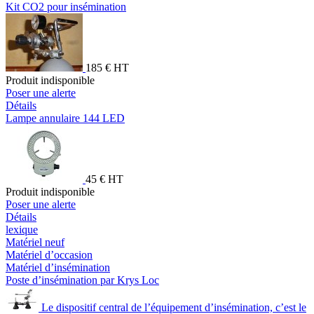
Kit CO2 pour insémination
185 € HT
Produit indisponible
Poser une alerte
Détails
Lampe annulaire 144 LED
45 € HT
Produit indisponible
Poser une alerte
Détails
lexique
Matériel neuf
Matériel d’occasion
Matériel d’insémination
Poste d’insémination par Krys Loc
Le dispositif central de l’équipement d’insémination, c’est le