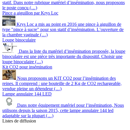
statif. Dans notre rubrique matériel d’insémination, nous proposons
le poste conçu (…)
Pince a aiguillon par Krys Loc
Krys Loc a mis au point en 2016 une pince à aiguillon de
type "pince à sucre" pour son statif d’insémination. L’ouverture de
la chambre vaginale (…)
Loupe binoculaire
Dans la liste du matériel d’insémination proposée, la loupe
binoculaire est une pièce très importante du dispositif. Choisir une
loupe binoculaire (…)
Kit CO2 pour insémination
Nous proposons un KIT CO2 pour l’insémination des
reines. Il comprend : une bouteille de 2 Kg de CO2 rechargeable,
vendue pleine un détendeur (…)
Lampe annulaire 144 LED
Dans notre équipement matériel pour l’insémination, Nous
utilisons depuis la saison 2015, cette lampe annulaire 144 led
adaptable sur la plupart (…)
Listes de diffusion