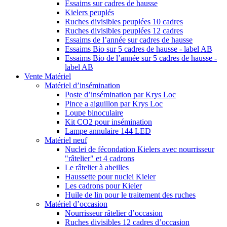
Essaims sur cadres de hausse
Kielers peuplés
Ruches divisibles peuplées 10 cadres
Ruches divisibles peuplées 12 cadres
Essaims de l’année sur cadres de hausse
Essaims Bio sur 5 cadres de hausse - label AB
Essaims Bio de l’année sur 5 cadres de hausse -
label AB
Vente Matériel
Matériel d’insémination
Poste d’insémination par Krys Loc
Pince a aiguillon par Krys Loc
Loupe binoculaire
Kit CO2 pour insémination
Lampe annulaire 144 LED
Matériel neuf
Nuclei de fécondation Kielers avec nourrisseur
"râtelier" et 4 cadrons
Le râtelier à abeilles
Haussette pour nuclei Kieler
Les cadrons pour Kieler
Huile de lin pour le traitement des ruches
Matériel d’occasion
Nourrisseur râtelier d’occasion
Ruches divisibles 12 cadres d’occasion