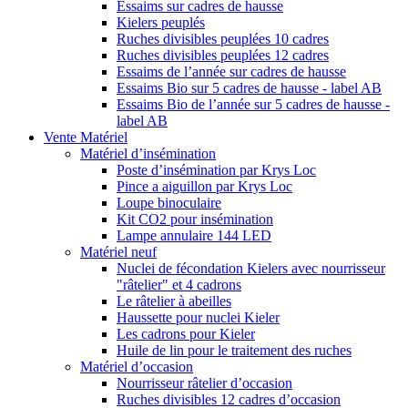
Essaims sur cadres de hausse
Kielers peuplés
Ruches divisibles peuplées 10 cadres
Ruches divisibles peuplées 12 cadres
Essaims de l’année sur cadres de hausse
Essaims Bio sur 5 cadres de hausse - label AB
Essaims Bio de l’année sur 5 cadres de hausse -
label AB
Vente Matériel
Matériel d’insémination
Poste d’insémination par Krys Loc
Pince a aiguillon par Krys Loc
Loupe binoculaire
Kit CO2 pour insémination
Lampe annulaire 144 LED
Matériel neuf
Nuclei de fécondation Kielers avec nourrisseur
"râtelier" et 4 cadrons
Le râtelier à abeilles
Haussette pour nuclei Kieler
Les cadrons pour Kieler
Huile de lin pour le traitement des ruches
Matériel d’occasion
Nourrisseur râtelier d’occasion
Ruches divisibles 12 cadres d’occasion