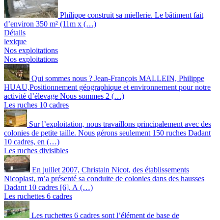
Philippe construit sa miellerie. Le bâtiment fait
d’environ 350 m² (11m x (…)
Détails
lexique
Nos exploitations
Nos exploitations
Qui sommes nous ? Jean-François MALLEIN, Philippe
HUAU,Positionnement géographique et environnement pour notre
activité d’élevage Nous sommes 2 (…)
Les ruches 10 cadres
Sur l’exploitation, nous travaillons principalement avec des
colonies de petite taille. Nous gérons seulement 150 ruches Dadant
10 cadres, en (…)
Les ruches divisibles
En juillet 2007, Christain Nicot, des établissements
Nicoplast, m’a présenté sa conduite de colonies dans des hausses
Dadant 10 cadres [6]. A (…)
Les ruchettes 6 cadres
Les ruchettes 6 cadres sont l’élément de base de