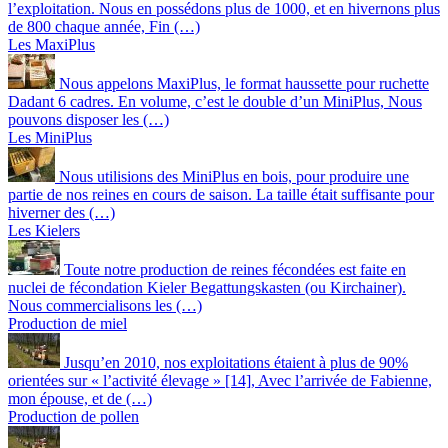
l’exploitation. Nous en possédons plus de 1000, et en hivernons plus
de 800 chaque année, Fin (…)
Les MaxiPlus
Nous appelons MaxiPlus, le format haussette pour ruchette
Dadant 6 cadres. En volume, c’est le double d’un MiniPlus, Nous
pouvons disposer les (…)
Les MiniPlus
Nous utilisions des MiniPlus en bois, pour produire une
partie de nos reines en cours de saison. La taille était suffisante pour
hiverner des (…)
Les Kielers
Toute notre production de reines fécondées est faite en
nuclei de fécondation Kieler Begattungskasten (ou Kirchainer).
Nous commercialisons les (…)
Production de miel
Jusqu’en 2010, nos exploitations étaient à plus de 90%
orientées sur « l’activité élevage » [14], Avec l’arrivée de Fabienne,
mon épouse, et de (…)
Production de pollen