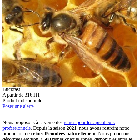
Buckfast
A partir de 31€ HT
Produit indisponible
Poser une alerte
Nous proposons à la vente des
reines pour les apiculteurs
professionnels
. Depuis la saison 2021, nous avons restreint notre
production de
reines fécondées naturellement
. Nous proposons
désormais environ 2 500 reines chaque année, disponibles entre le