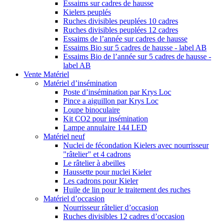
Essaims sur cadres de hausse
Kielers peuplés
Ruches divisibles peuplées 10 cadres
Ruches divisibles peuplées 12 cadres
Essaims de l’année sur cadres de hausse
Essaims Bio sur 5 cadres de hausse - label AB
Essaims Bio de l’année sur 5 cadres de hausse -
label AB
Vente Matériel
Matériel d’insémination
Poste d’insémination par Krys Loc
Pince a aiguillon par Krys Loc
Loupe binoculaire
Kit CO2 pour insémination
Lampe annulaire 144 LED
Matériel neuf
Nuclei de fécondation Kielers avec nourrisseur
"râtelier" et 4 cadrons
Le râtelier à abeilles
Haussette pour nuclei Kieler
Les cadrons pour Kieler
Huile de lin pour le traitement des ruches
Matériel d’occasion
Nourrisseur râtelier d’occasion
Ruches divisibles 12 cadres d’occasion